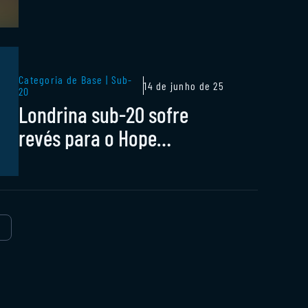
Paranaense sub-20
Categoria de Base | Sub-
14 de junho de 25
20
Londrina sub-20 sofre
revés para o Hope
Internacional