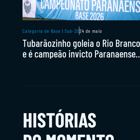
Categoria de Base | Sub-20
24 de maio
Tubarãozinho goleia o Rio Branc
e é campeão invicto Paranaense
sub-20 da 2ª divisão
HISTÓRIAS