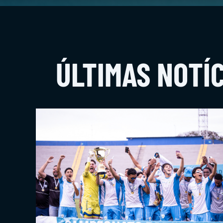
Equipes
NOTÍCIAS
Categoria
de Base |
Sub-20
Clube
ÚLTIMAS NOTÍC
Equipe
Principal
Feminino
Imprensa
Ingressos
Institucional
Últimas
Notícias
TV
LEC
COMUNICAÇÃO
Coletivas
&
Agenda
Materiais