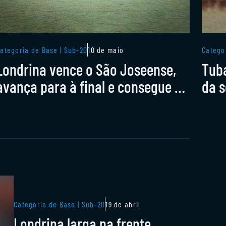
ategoria de Base | Sub-20
10 de maio
Catego
Londrina vence o São Joseense,
Tub
avança para à final e consegue o
da s
acesso no sub-20
Categoria de Base | Sub-20
19 de abril
Londrina larga na frente