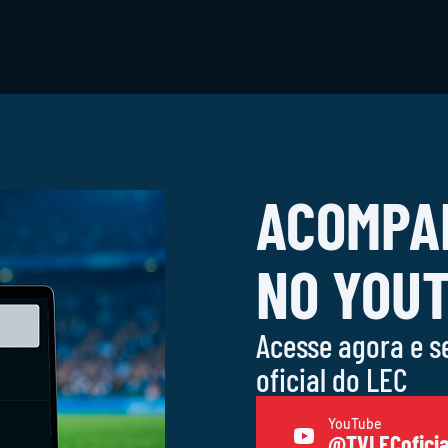
ACOMPA
NO YOU
Acesse agora e s
oficial do LEC
YouTube
@TVLECoficia