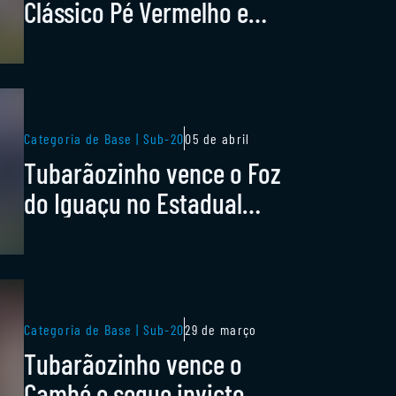
Clássico Pé Vermelho e
garante o primeiro lugar
do grupo
Categoria de Base | Sub-20
05 de abril
Tubarãozinho vence o Foz
do Iguaçu no Estadual
sub-20
Categoria de Base | Sub-20
29 de março
Tubarãozinho vence o
Cambé e segue invicto