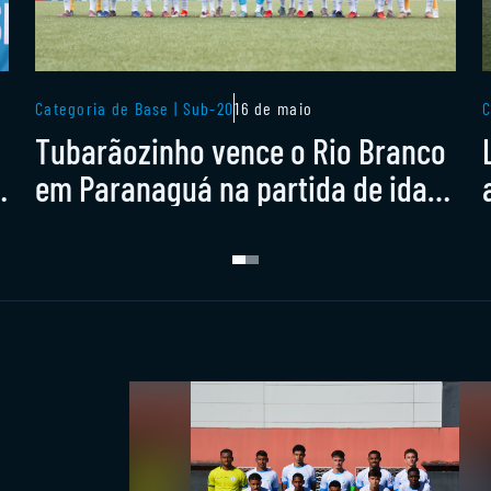
Categoria de Base | Sub-20
16 de maio
C
o
Tubarãozinho vence o Rio Branco
em Paranaguá na partida de ida
da final