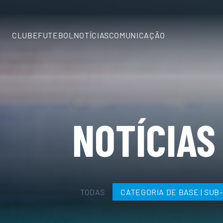
CLUBE
FUTEBOL
NOTÍCIAS
COMUNICAÇÃO
CLUBE
Diretoria
NOTÍCIAS
SAF
Estrutura
Registro
Fotográfico
Sobre
nós
Fale
Conosco
TODAS
CATEGORIA DE BASE | SUB
PESQUISAR
Transparência
FUTEBOL
Jogos